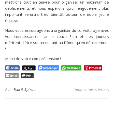
mettrons tout en œuvre pour organiser un maximum de
déplacements et nous espérons qu’un engouement plus
important renaitra très bientôt autour de notre jeune
équipe.
Nous vous encourageons à organiser du co-voiturage avec
vos connaissances car le coach Sam et ses joueurs
méritent d’être soutenus tant au Dôme qu’en déplacement
!
Merci de votre compréhension !
Messenger
WhatsApp
Pinterest
Post
Share
Email
Print
sur
Par
Esprit Spirou
Commentaires fermés