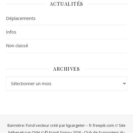
ACTUALITÉS
Déplacements
Infos
Non classé
ARCHIVES
Archives
Bannière: Fond vecteur créé par kjpargeter – fr.freepik.com // Site
hébergé par OVH // © Esprit Spirou 2026 - Club de Supporters du