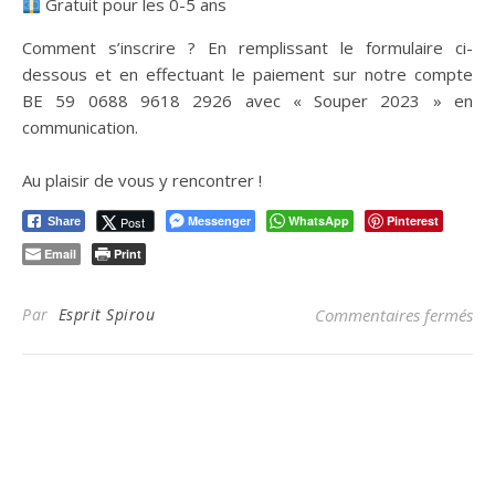
Gratuit pour les 0-5 ans
Comment s’inscrire ? En remplissant le formulaire ci-
dessous et en effectuant le paiement sur notre compte
BE 59 0688 9618 2926 avec « Souper 2023 » en
communication.
Au plaisir de vous y rencontrer !
Messenger
WhatsApp
Pinterest
Post
Share
Email
Print
sur
Par
Esprit Spirou
Commentaires fermés