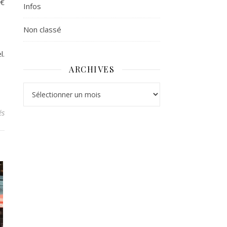
5€
Infos
Non classé
l.
ARCHIVES
Archives
sur Déplacement à Louvain
és