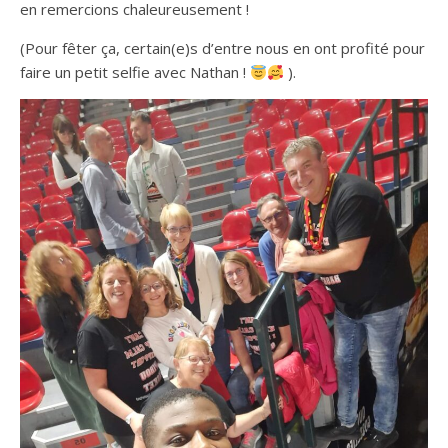
en remercions chaleureusement !
(Pour fêter ça, certain(e)s d’entre nous en ont profité pour
faire un petit selfie avec Nathan !
).